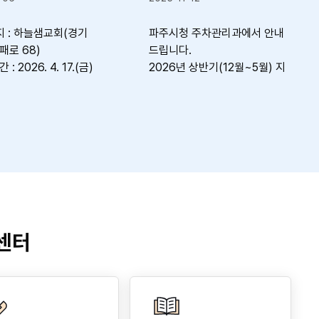
파주시청 주차관리과에서 안내
[붙임1] 사용신청서의 한글파
드립니다.
이 필요한 경우 주차관리과 
2026년 상반기(12월~5월) 지
자(☎031-940-5945)로 
산고 앞 거주자우선주차장 이용
하여 주시기 바랍니다.
자 선정이 완료되어
아래와 같이 명단을 알려드리오
니 이용에 참고하여 주시기 바랍
니다.
이용자 선정 및 배정은 거리점
수, 거주기간, 가점 등의 점수로
산청하여 고득점자 순으로 배정
하였으며,
동점자의 경우 거리 → 거주기간
센터
→ 대기기간 → 선착순으로 산정
하였습니다.
제한된 주차면수로 인하여 신청
하신 모든 분들에게 주차구획을
제공해드릴 수 없음에 대하여 양