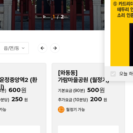
1
/
2
읍/면/동
동]
[적성면]
오늘 하
을공원 (월정기)
감악산 제3주차장
500원
2,000
 (90분)
종일
원
200
추가요금 없음
 (10분당)
원
월정기 불가
정기 가능