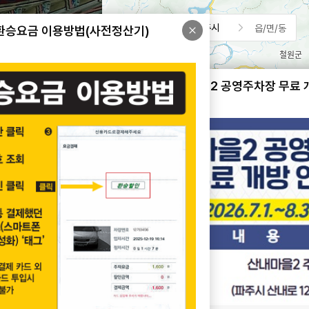
파주시
읍/면/동
환승요금 이용방법(사전정산기)
공영주차장 5부제 해제 알림
산내마을2 공영주차장 무료 