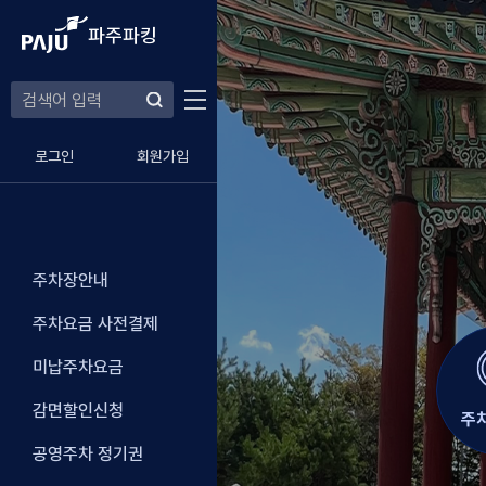
본문 바로가기
푸터 바로가기
파주파킹
로그인
회원가입
주차장안내
주차요금 사전결제
미납주차요금
감면할인신청
주
공영주차 정기권