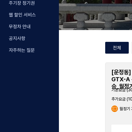
주기장 정기권
웹 할인 서비스
무정차 안내
공지사항
전체
자주하는 질문
[운정동]
[와동
앙역1 (환
GTX-A 운정중앙역2 (환
가람마
승_월정기)
00원
600원
기본요금 (30분)
기본요금
50
250
원
추가요금 (10분당)
원
추가요금
월정기 가능
월