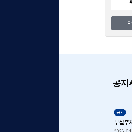
85
782
주차면수
러가기
자세히 보러가기
공지
공지
2026년 하반기 지산고 앞 거주자우선주차장 이용자 정기 모집 공고
부설주차장 개방 지원 사업장 이용자 모집 공고
2026-04-06
2