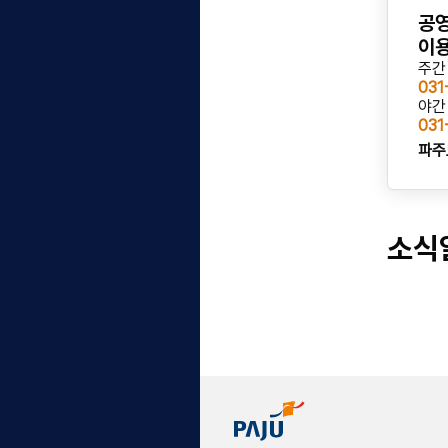
□ 신청방법
공영
6. 4. 30.(목)
○ 접수기간 :
2026. 4. 6.(월)
이용
18시까지
~ 4. 15.(수) 18:00
주간 
○ 신청방법
031
파주시청 별관(시
- 전자우편 :
koallala@korea.kr
야간 
031
 주차관리과
/ 메일 제목 “부설주차장 주차 신
청”
파주
.kr
- 방문접수 : 파주시 시청로 51,
별관 1층 주차관리과
주차장 사용신청
!! 신청 접수 시 신청서 상‘부설주
소식
차장 개방 지원 사업 배정 기준
집이용 동의서 1
및 조건’을 숙지하셔야 합니다.
○ 제출서류
본, 자동차등록증
- (공통) 이용신청서, 개인정보
제공 동의서, 자동차등록증 사본
및 감면 등 입증서
- (거주자) 주민등록초본
- (사업자) 사업자등록증
6. 5. 22.(금)
- (상근자) 사업자등록증, 재직
 및 개별 문자
증명서 또는 건강보험자격득실