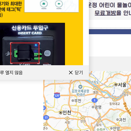
오늘 하루 열지 않음
오늘 하루 열지 않음
[적성면]
[광탄면]
루 열지 않음
닫기
감악산 제5주차장
광탄경매시장
2,000
40
종일
원
기본요금 (90분)
150
추가요금 없음
추가요금 (10분당)
월정기 불가
월정기 불가