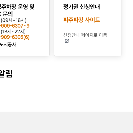
해의 말씀을 드리며,
미배정자 분들께는 이탈자 발생
주차장 운영 및
정기권 신청안내
시 대기순위에 따라 우선 배정될
 문의
예정임을 알려드립니다.
파주파킹 사이트
(09시~18시)
□ 2026년 상반기 지산고 앞 거
-909-6307~9
주자우선주차장 이용 안내
(18시~22시)
신청안내 페이지로 이동
-909-6305(6)
○ 이용기간: 2025년 12월 1일
도시공사
~ 2026년 5월 31일 (6개월간)
○ 이용요금: 전일 - 월 3만원 /
주간 - 월 2만원 / 야간 - 월 2만
원
알림
- 3개월 단위 선납제이며, 주차
요금 감면규정 적용
○ 결제방법: 개별 고지서 등기
우편 발송 및 가상계좌 문자 발
송
- 11월 23일까지 미납 시 배정취
소 됩니다.
이용 전 신청서 상 유의사항을
다시 한 번 확인하시기 바라며,